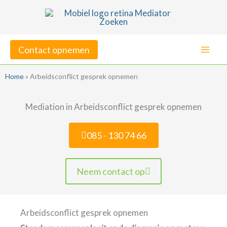
Ga
naar
de
Contact opnemen
inhoud
Home
»
Arbeidsconflict gesprek opnemen
Mediation in Arbeidsconflict gesprek opnemen
085 - 130 74 66
Neem contact op
Arbeidsconflict gesprek opnemen