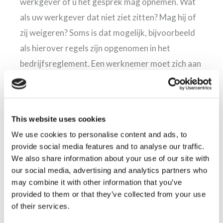
werkgever of u het gesprek mag opnemen. Wat
als uw werkgever dat niet ziet zitten? Mag hij of
zij weigeren? Soms is dat mogelijk, bijvoorbeeld
als hierover regels zijn opgenomen in het
bedrijfsreglement. Een werknemer moet zich aan
de regels houden, die er binnen het bedrijf gelden.
Ook kan een werkgever het voor de goede orde
in het bedrijf niet toestaan om geluidsopnames te
This website uses cookies
maken, het kan bijvoorbeeld tot wantrouwen
We use cookies to personalise content and ads, to
leiden of het lastiger maken om op basis van
provide social media features and to analyse our traffic.
vertrouwen met elkaar om te gaan. Het zijn
We also share information about your use of our site with
our social media, advertising and analytics partners who
uiteindelijk altijd de omstandigheden die bepalen
may combine it with other information that you’ve
of geluidopnames zijn toegestaan.
provided to them or that they’ve collected from your use
of their services.
Alternatieven voor het maken van