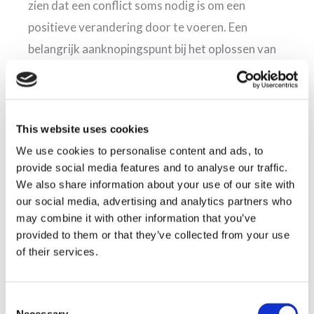
zien dat een conflict soms nodig is om een
positieve verandering door te voeren. Een
belangrijk aanknopingspunt bij het oplossen van
een ruzie binnen een familiebedrijf is het feit dat
er sprake is van een collectief belang; namelijk de
continuïteit van het familiebedrijf en het
This website uses cookies
voortzetten van de familietraditie.
We use cookies to personalise content and ads, to
provide social media features and to analyse our traffic.
Mediator voor familieruzies gezocht?
We also share information about your use of our site with
Slaagt men er niet in om de ruzie binnen een
our social media, advertising and analytics partners who
may combine it with other information that you’ve
familiebedrijf binnen de familie op te lossen, dan
provided to them or that they’ve collected from your use
kan een
mediator gespecialiseerd in familieruzies
of their services.
uitkomst bieden. Het is een toegankelijke,
voordelige en prettige manier om een einde te
Consent
maken aan een vervelend familieconflict.