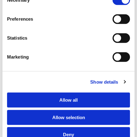
Necessary
Selection
Hiermee voorkom je een juridische procedure die
veel meer kosten met zich meebrengt en die
Preferences
mogelijk de strijd tussen de ruziënde partijen nog
meer zal doen oplaaien.
Statistics
Marketing
Waarom Mediator-zoeken.nl?
Landelijk netwerk MfN-
Show details
registermediators
Allow all
Meer dan 20 jaar expertise
Scheiden, arbeidsmediation, zakelijke en
Allow selection
familiemediation
Mediation binnen een week starten
Deny