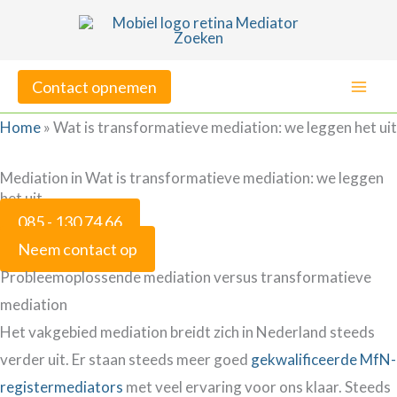
Ga
naar
de
Contact opnemen
inhoud
Home
»
Wat is transformatieve mediation: we leggen het uit
Mediation in Wat is transformatieve mediation: we leggen
het uit
085 - 130 74 66
Neem contact op
Probleemoplossende mediation versus transformatieve
mediation
Het vakgebied mediation breidt zich in Nederland steeds
verder uit. Er staan steeds meer goed
gekwalificeerde MfN-
registermediators
met veel ervaring voor ons klaar. Steeds