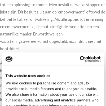
tot een oplossing te komen. Men besluit nu welke stappen de
juiste zijn. Dit besluit sluit aan op ‘empowerment’, oftewel de
behoefte tot zelfontwikkeling. Als alle opties tot erkenning
en empowerment zijn benut, eindigt de mediation op een
natuurlijke manier. Er wordt wel een
vaststellingsovereenkomst opgesteld, maar dit is niet het
hoofddoel.
Aanpak probleemoplossende mediation
Bij probleemoplossende mediation begeleidt de mediator
This website uses cookies
veel meer in het onderhandelen en heeft een grotere
We use cookies to personalise content and ads, to
sturende rol. Transformatieve mediation werkt meer aan
provide social media features and to analyse our traffic.
relatieherstel. Een probleemoplossende mediator
We also share information about your use of our site with
inventariseert de belangen achter de standpunten van de
our social media, advertising and analytics partners who
may combine it with other information that you’ve