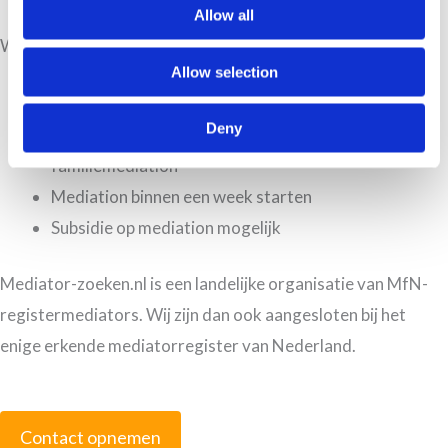
Allow all
Waarom Mediator-zoeken.nl?
Landelijk netwerk MfN-registermediators
Allow selection
Meer dan 20 jaar expertise
Deny
Scheiden, arbeidsmediation, zakelijke en
familiemediation
Mediation binnen een week starten
Subsidie op mediation mogelijk
Mediator-zoeken.nl is een landelijke organisatie van MfN-
registermediators. Wij zijn dan ook aangesloten bij het
enige erkende mediatorregister van Nederland.
Contact opnemen