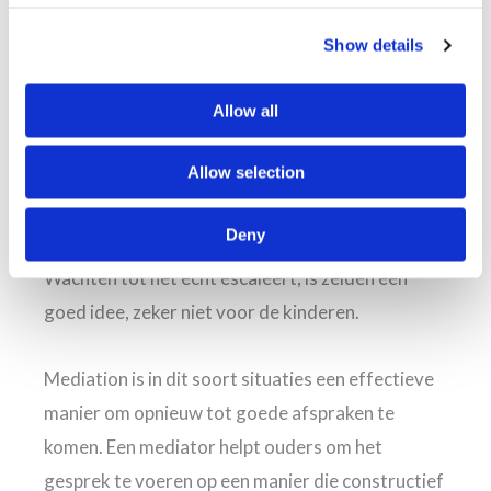
denken over wat jullie willen afspreken.
Show details
Wanneer afspraken niet meer werken
Het ouderschapsplan biedt een basis, maar is
Allow all
geen garantie voor een conflictvrij co-
Allow selection
ouderschap. Als de afspraken niet meer werken
of als de communicatie steeds stroever verloopt,
Deny
is het verstandig om tijdig hulp in te schakelen.
Wachten tot het echt escaleert, is zelden een
goed idee, zeker niet voor de kinderen.
Mediation is in dit soort situaties een effectieve
manier om opnieuw tot goede afspraken te
komen. Een mediator helpt ouders om het
gesprek te voeren op een manier die constructief