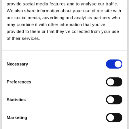
provide social media features and to analyse our traffic.
aan afspraken over wanneer een nieuwe partner
We also share information about your use of our site with
aan de kinderen wordt voorgesteld, hoe jullie
our social media, advertising and analytics partners who
met elkaar communiceren als er ook andere
may combine it with other information that you’ve
provided to them or that they’ve collected from your use
gezinsleden in het spel zijn, of hoe je omgaat met
of their services.
situaties waarbij de nieuwe partner een actieve
rol speelt in de opvoeding.
Consent
Necessary
Selection
Dit zijn gevoelige onderwerpen die veel ouders
het liefst vermijden, maar die toch op tafel
Preferences
moeten komen. Hoe later ze besproken worden,
hoe groter de kans dat ze tot conflicten leiden.
Statistics
Een mediator kan helpen om dit gesprek op een
constructieve manier te voeren, op een moment
Marketing
dat het nog rustig genoeg is om goed na te