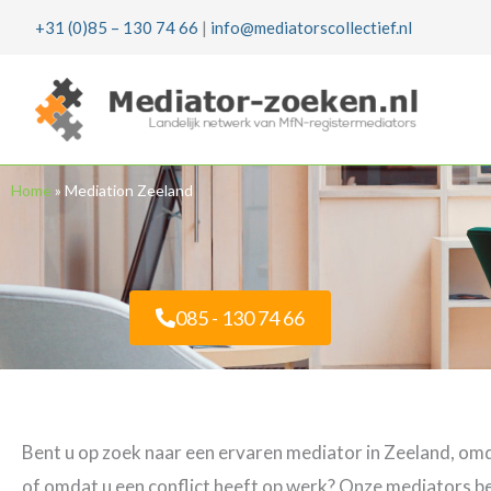
Ga
+31 (0)85 – 130 74 66
|
info@mediatorscollectief.nl
naar
de
inhoud
Home
»
Mediation Zeeland
085 - 130 74 66
Bent u op zoek naar een ervaren mediator in Zeeland, omd
of omdat u een conflict heeft op werk? Onze mediators be