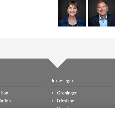
In uw regio
tion
Groningen
iation
Friesland
g
Drenthe