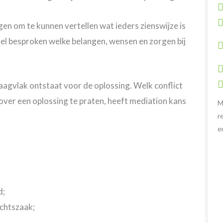
en om te kunnen vertellen wat ieders zienswijze is
fel besproken welke belangen, wensen en zorgen bij
aagvlak ontstaat voor de oplossing. Welk conflict
over een oplossing te praten, heeft mediation kans
M
r
e
d;
echtszaak;