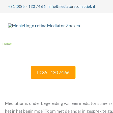
Ga
+31 (0)85 – 130 74 66
|
info@mediatorscollectief.nl
naar
de
inhoud
Home
»
Wat is mediation?
085 - 130 74 66
Mediation is onder begeleiding van een mediator samen zo
het in het begin moeilijk om met de ander in gesprek te ga