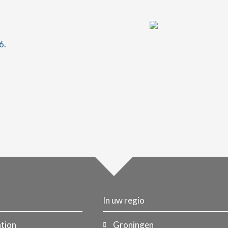
6.
In uw regio
tion
Groningen