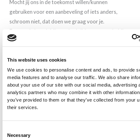
Mocht jij ons in de toekomst willen/kunnen
gebruiken voor een aanbeveling of iets anders,
schroom niet, dat doen we graag voor je.
Erg goede begeleiding gehad tijdens onze scheiding.
Er werd de tijd genomen om op een vriendelijke en
rustige manier alles uit te leggen en mee te denken.
Rust, duidelijkheid en ruimte om alles te kunnen
This website uses cookies
delen. Zeer professioneel.
We use cookies to personalise content and ads, to provide s
media features and to analyse our traffic. We also share info
Zakelijk en met genoeg gevoel.
about your use of our site with our social media, advertising 
Dank voor jouw heldere inzichten en doortastende
analytics partners who may combine it with other information
aanpak. Mede hierdoor hebben we, hoe moeilijk
you’ve provided to them or that they’ve collected from your u
their services.
soms ook, stappen voorwaarts gemaakt.
Ik heb jouw ervaren als een prachtig mens, terzake
kundig maar ook met gevoel voor je vak.
Consent
Necessary
Selection
Mooi hoe jij dingen opvangt en opneemt van