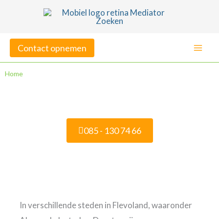
Ga
naar
de
Contact opnemen
inhoud
Home
»
Mediation Flevoland
Mediation Flevoland
085 - 130 74 66
Veelgestelde vragen
In verschillende steden in Flevoland, waaronder