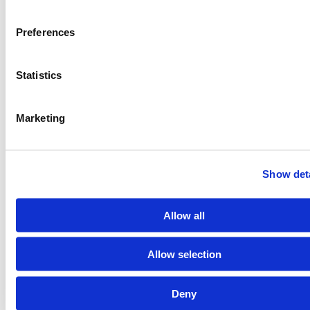
anderen die ik totaal niet zie.
Preferences
Je hebt mij (ons) weer geattendeerd op de
mogelijkheden om het gesprek in goede banen te
Statistics
leiden.
Marketing
Show deta
Meer dan 20 jaar mediation expertise en kwaliteit
Allow all
Aangesloten bij mediation brancheorganisaties zoals:
Allow selection
Deny