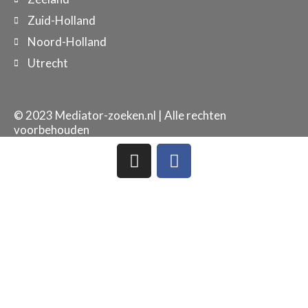
Zuid-Holland
Noord-Holland
Utrecht
© 2023 Mediator-zoeken.nl | Alle rechten
voorbehouden
I
F
n
a
s
c
t
e
a
b
g
o
r
o
a
k
m