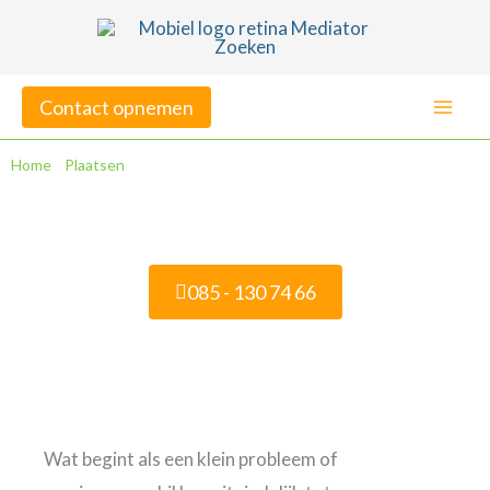
Ga
naar
de
Contact opnemen
inhoud
Home
»
Plaatsen
»
Mediation in Emmeloord
Mediation in Emmeloord
085 - 130 74 66
Veelgestelde vragen
Wat begint als een klein probleem of