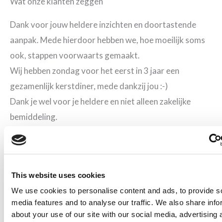
Wat onze klanten zeggen
Dank voor jouw heldere inzichten en doortastende
aanpak. Mede hierdoor hebben we, hoe moeilijk soms
ook, stappen voorwaarts gemaakt.
Wij hebben zondag voor het eerst in 3 jaar een
gezamenlijk kerstdiner, mede dankzij jou :-)
Dank je wel voor je heldere en niet alleen zakelijke
bemiddeling.
Hierbij willen wij jou hartelijk bedanken voor jouw
bijdrage in het arbeidsmediation proces.
Mocht jij ons in de toekomst willen/kunnen gebruiken
This website uses cookies
voor een aanbeveling of iets anders, schroom niet, dat
We use cookies to personalise content and ads, to provide s
doen we graag voor je.
media features and to analyse our traffic. We also share info
Erg goede begeleiding gehad tijdens onze scheiding. Er
about your use of our site with our social media, advertising 