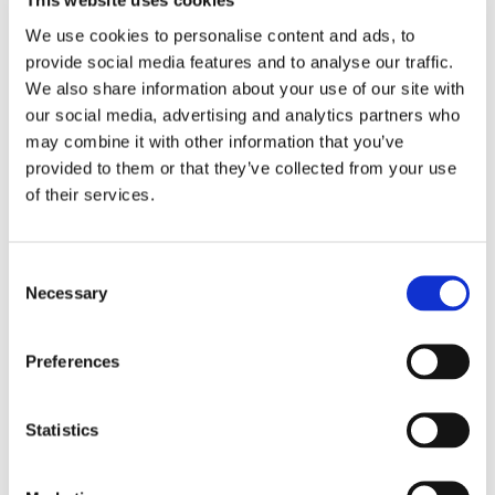
This website uses cookies
Gratis offertes echtscheiding mediators
We use cookies to personalise content and ads, to
Bovenstaand onderzoek laat opnieuw zien hoe
provide social media features and to analyse our traffic.
We also share information about your use of our site with
belangrijk het is dat een echtscheiding soepel en
our social media, advertising and analytics partners who
vreedzaam verloopt, omdat er anders veel
may combine it with other information that you’ve
mensen de dupe van worden. Het is belangrijk dat
provided to them or that they’ve collected from your use
ouders inzien dat hun scheiding het leven van hun
of their services.
kinderen op hun kop zet. Omdat er al zoveel
verandert, is het belangrijk dat zoveel mogelijk
Consent
Necessary
bestaande routines in stand worden gehouden,
Selection
waaronder het goed contact met de
Preferences
grootouders. Dit geeft de kinderen meer rust.
Verloopt uw scheiding moeizaam, schakel dan
Statistics
een echtscheidingsbemiddelaar of
echtscheiding
mediator
in. Vraag hier gratis en vrijblijvend een