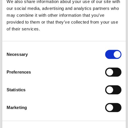
We also share information about your use of our site with
laten en zijn uw emoties bedaard? Dan zult u meer
our social media, advertising and analytics partners who
may combine it with other information that you’ve
rust en ruimte in uw hoofd krijgen. Het is nu
provided to them or that they’ve collected from your use
gemakkelijker om logisch na te denken en een
of their services.
zakelijke houding aan te nemen. Dit is een goed
moment om het conflict echt af te handelen. Dit
Consent
volledige proces kunt u samen doorlopen met een
Necessary
Selection
mediator. Een mediator kan als een ervaren en
professionele bemiddelaar u en de overige
Preferences
betrokkenen perfect begeleiden in elke fase van
dit proces. Vraag hier gratis en vrijblijvend
Statistics
offertes aan van mediators in uw omgeving!
Marketing