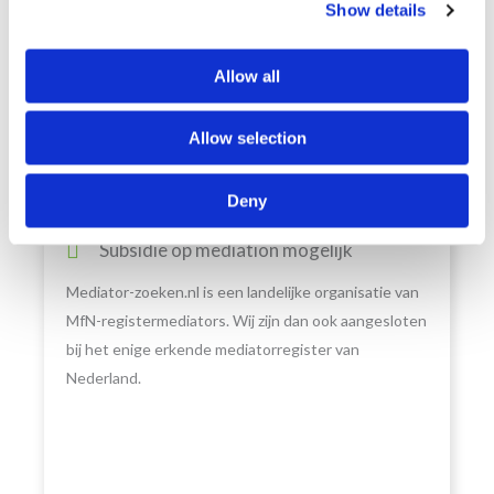
Waarom Mediator-zoeken.nl?
Show details
Landelijk netwerk MfN-
Allow all
registermediators
Meer dan 20 jaar expertise
Allow selection
Scheiden, arbeidsmediation, zakelijke en
familiemediation
Deny
Mediation binnen een week starten
Subsidie op mediation mogelijk
Mediator-zoeken.nl is een landelijke organisatie van
MfN-registermediators. Wij zijn dan ook aangesloten
bij het enige erkende mediatorregister van
Nederland.