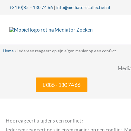
Ga
+31 (0)85 – 130 74 66
|
info@mediatorscollectief.nl
naar
de
inhoud
Home
»
Iedereen reageert op zijn eigen manier op een conflict
Mediat
085 - 130 74 66
Hoe reageert u tijdens een conflict?
Iedereen reageert op zijn eigen manier op een conflict. Ma