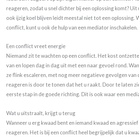
reageren, zodat u snel dichter bij een oplossing komt? Uit
ook ijzig koel blijven leidt meestal niet tot een oplossin
conflict, kunt u ook de hulp van een mediator inschakelen.
Een conflict vreet energie
Niemand zit te wachten op een conflict. Het kost ontzett
van en lopen dag in dag uit met een naar gevoel rond. W
ze flink escaleren, met nog meer negatieve gevolgen van d
reageren is door te tonen dat het u raakt. Door te laten zie
eerste stap in de goede richting. Dit is ook waar een med
Wat u uitstraalt, krijgt u terug
Wanneer u erg kwaad bent en iemand kwaad en agressief 
reageren. Het is bij een conflict heel begrijpelijk dat u k