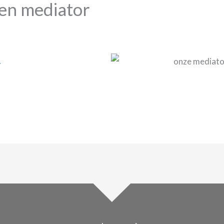
en mediator
.