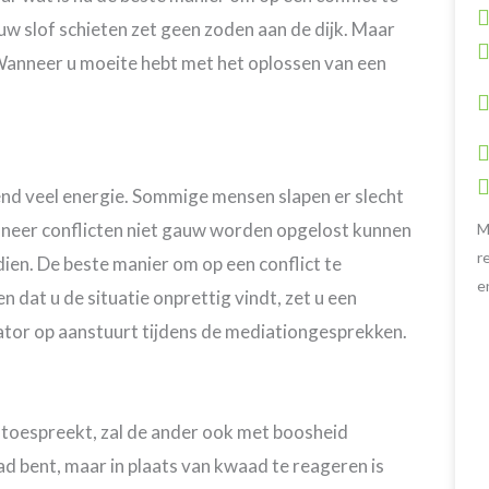
 uw slof schieten zet geen zoden aan de dijk. Maar
g. Wanneer u moeite hebt met het oplossen van een
end veel energie. Sommige mensen slapen er slecht
anneer conflicten niet gauw worden opgelost kunnen
M
r
ien. De beste manier om op een conflict te
e
n dat u de situatie onprettig vindt, zet u een
iator op aanstuurt tijdens de mediationgesprekken.
toespreekt, zal de ander ook met boosheid
waad bent, maar in plaats van kwaad te reageren is