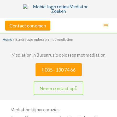
Ga
naar
de
Contact opnemen
inhoud
Home
»
Burenruzie oplossen met mediation
Mediation in Burenruzie oplossen met mediation
085 - 130 74 66
Neem contact op
Mediation bij burenruzies