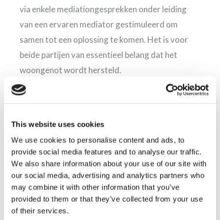
via enkele mediationgesprekken onder leiding
van een ervaren mediator gestimuleerd om
samen tot een oplossing te komen. Het is voor
beide partijen van essentieel belang dat het
woongenot wordt hersteld.
Mediation kan rechtszaak voorkomen
Wanneer je erin slaagt om je burenruzie op te
This website uses cookies
lossen met behulp van mediation, kun je je de weg
We use cookies to personalise content and ads, to
naar de rechter besparen. Ook daar heeft
provide social media features and to analyse our traffic.
iedereen voordeel van. Een gerechtelijke
We also share information about your use of our site with
procedure kan erg lang duren en is bovendien
our social media, advertising and analytics partners who
may combine it with other information that you’ve
zeer kostbaar. Verder zal het de relatie met je
provided to them or that they’ve collected from your use
buren niet ten goede komen. In plaats van dat je
of their services.