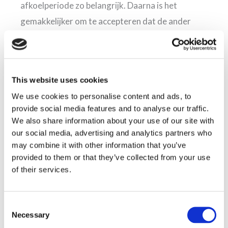
afkoelperiode zo belangrijk. Daarna is het
gemakkelijker om te accepteren dat de ander
bepaalde zaken misschien anders wil regelen. U
hebt mogelijk allebei andere prioriteiten in de
opvoeding van de kinderen. Is het één beter dan
This website uses cookies
het ander? Als een van de ouders iets op een
We use cookies to personalise content and ads, to
andere manier wil doen, hoeft dat niet te
provide social media features and to analyse our traffic.
betekenen dat hij of zij een slechte ouder is.
We also share information about your use of our site with
Probeer elkaars verschillen te accepteren en
our social media, advertising and analytics partners who
may combine it with other information that you’ve
elkaar te respecteren. Een kleine verandering in
provided to them or that they’ve collected from your use
denkwijze kan het verschil betekenen tussen een
of their services.
vreedzame echtscheiding en een vechtscheiding.
Consent
Necessary
Selection