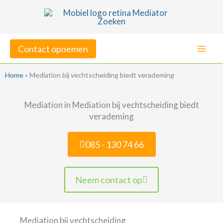
Ga
naar
de
Contact opnemen
inhoud
Home
»
Mediation bij vechtscheiding biedt verademing
Mediation in Mediation bij vechtscheiding biedt
verademing
085 - 130 74 66
Neem contact op
Mediation bij vechtscheiding