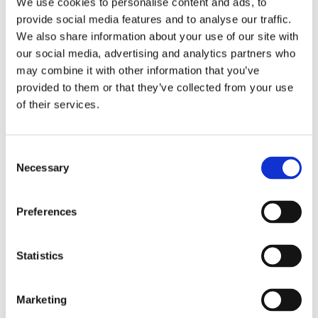
We use cookies to personalise content and ads, to
Vind hier een familie mediator!
provide social media features and to analyse our traffic.
We also share information about your use of our site with
Vanwege de familieband zijn familieleden altijd
our social media, advertising and analytics partners who
met elkaar verbonden. In de meeste gevallen zult
may combine it with other information that you’ve
u elkaar regelmatig tegenkomen. Iedereen heeft
provided to them or that they’ve collected from your use
of their services.
er dus belang bij dat het conflict op een prettige
manier wordt opgelost, waarbij er geen winnaars
en verliezers zijn. Bij mediation draait het om het
Consent
Necessary
Selection
bereiken van een win-win situatie. Een
familieruzie is niet alleen vervelend voor de
Preferences
betrokken partijen, maar vaak heeft de hele
familie eronder te lijden. Maak snel een einde aan
Statistics
deze vervelende situatie door een mediator in te
schakelen! Vraag hier gratis en vrijblijvend
Marketing
offertes aan van mediators in uw regio.