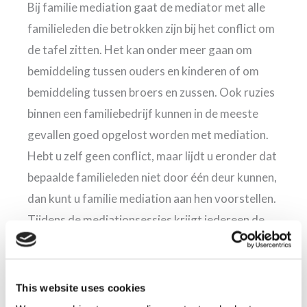
Bij familie mediation gaat de mediator met alle
familieleden die betrokken zijn bij het conflict om
de tafel zitten. Het kan onder meer gaan om
bemiddeling tussen ouders en kinderen of om
bemiddeling tussen broers en zussen. Ook ruzies
binnen een familiebedrijf kunnen in de meeste
gevallen goed opgelost worden met mediation.
Hebt u zelf geen conflict, maar lijdt u eronder dat
bepaalde familieleden niet door één deur kunnen,
dan kunt u familie mediation aan hen voorstellen.
Tijdens de mediationsessies krijgt iedereen de
gelegenheid om zijn verhaal te doen. Vervolgens
gaat men gezamenlijk op zoek naar een oplossing
die voor iedereen acceptabel is.
This website uses cookies