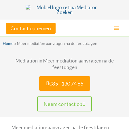
Ga
naar
de
Contact opnemen
inhoud
Home
»
Meer mediation aanvragen na de feestdagen
Mediation in Meer mediation aanvragen na de
feestdagen
085 - 130 74 66
Neem contact op
Meer mediation-aanvragen na de feestdagen