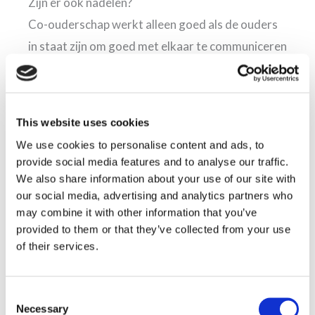
Zijn er ook nadelen?
Co-ouderschap werkt alleen goed als de ouders
in staat zijn om goed met elkaar te communiceren
en op een prettige manier met elkaar omgaan. Dit
is belangrijk, omdat de ouders elkaar vaak zullen
zien. Enkele nadelen waar u mee te maken kunt
This website uses cookies
krijgen zijn:
We use cookies to personalise content and ads, to
provide social media features and to analyse our traffic.
Beide ouders moeten dicht bij elkaar
We also share information about your use of our site with
our social media, advertising and analytics partners who
wonen
may combine it with other information that you’ve
Hogere kosten (veel dingen moeten twee
provided to them or that they’ve collected from your use
keer aangekocht worden)
of their services.
Kan moeilijk te combineren zijn met werk
Het kan onrust veroorzaken bij de
Consent
kinderen
Necessary
Selection