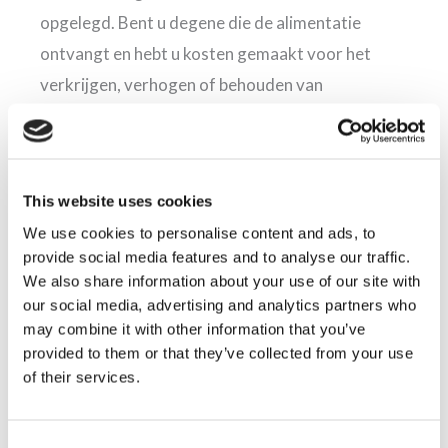
opgelegd. Bent u degene die de alimentatie
ontvangt en hebt u kosten gemaakt voor het
verkrijgen, verhogen of behouden van
partneralimentatie, dan kunt u deze kosten ook
fiscaal aftrekken. Denk hierbij aan kosten voor
juridische hulp en proceskosten. Ook eventuele
This website uses cookies
kosten voor de incasso van alimentatie zijn fiscaal
We use cookies to personalise content and ads, to
aftrekbaar. De advocaat- en proceskosten om de
provide social media features and to analyse our traffic.
alimentatie te bepalen of te wijzigen zijn niet
We also share information about your use of our site with
aftrekbaar.
our social media, advertising and analytics partners who
may combine it with other information that you’ve
provided to them or that they’ve collected from your use
Is kinderalimentatie aftrekbaar?
of their services.
Sinds 2015 mag de ouder die kinderalimentatie
betaalt deze kosten niet meer aftrekken. Deze
Consent