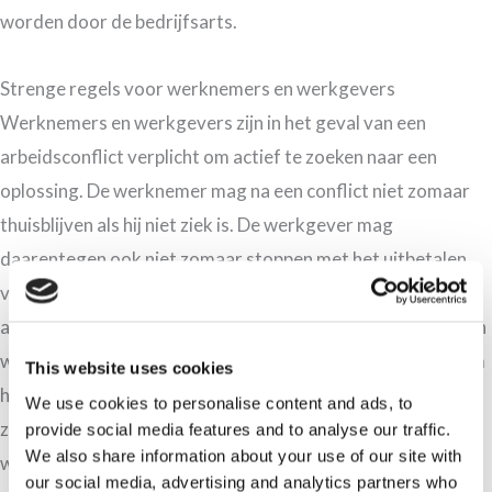
worden door de bedrijfsarts.
Strenge regels voor werknemers en werkgevers
Werknemers en werkgevers zijn in het geval van een
arbeidsconflict verplicht om actief te zoeken naar een
oplossing. De werknemer mag na een conflict niet zomaar
thuisblijven als hij niet ziek is. De werkgever mag
daarentegen ook niet zomaar stoppen met het uitbetalen
van het loon. Wanneer de werknemer echter niet meewerkt
aan het oplossen van het probleem vervalt zijn recht op loon
wel. Maar ook wanneer de werkgever niet zijn best doet om
This website uses cookies
het conflict op te lossen, dan is het niet mogelijk dat hij
We use cookies to personalise content and ads, to
zomaar de arbeidsovereenkomst met de betreffende
provide social media features and to analyse our traffic.
We also share information about your use of our site with
werknemer ontbindt. Maar hoe wordt een arbeidsconflict
our social media, advertising and analytics partners who