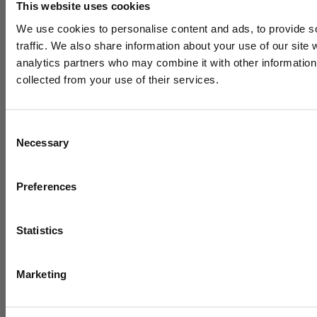
Pré-mediation
This website uses cookies
In uw regio
We use cookies to personalise content and ads, to provide s
traffic. We also share information about your use of our site 
Groningen
analytics partners who may combine it with other information 
Friesland
collected from your use of their services.
Drenthe
Overijssel
Consent
Necessary
Flevoland
Selection
Gelderland
In uw regio
Preferences
Limburg
Statistics
Noord-Brabant
Zeeland
Marketing
Zuid-Holland
Noord-Holland