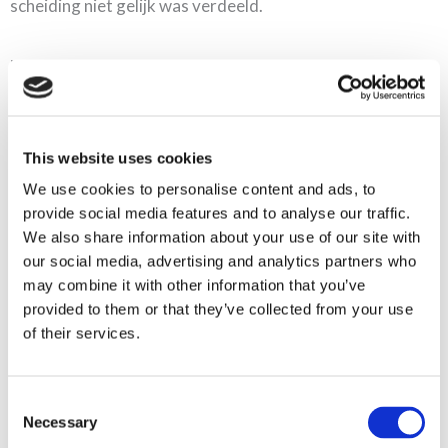
scheiding niet gelijk was verdeeld.
Minimaal één mediationgesprek
Dullaert wil met één verplicht mediationgesprek bereiken
dat problemen eerder worden opgespoord. Wordt uit de
eerste mediationsessie duidelijk dat de ouders er niet
This website uses cookies
uitkomen, dan worden er nog twee extra
We use cookies to personalise content and ads, to
provide social media features and to analyse our traffic.
mediationgesprekken gevoerd. Wordt er daarna nog
We also share information about your use of our site with
geen oplossing gevonden dan gaat men over op het Duits
our social media, advertising and analytics partners who
model, waarbij er één regierechter wordt aangewezen.
may combine it with other information that you’ve
provided to them or that they’ve collected from your use
Dit moet slepende juridische procedures voorkomen.
of their services.
Ook moet er volgens Dullaert na een jaar geëvalueerd
worden of de afspraken die zijn gemaakt ook
Consent
daadwerkelijk worden nagekomen. Om te bekijken of
Necessary
Selection
deze maatregelen financieel haalbaar zijn pleit Dullaert