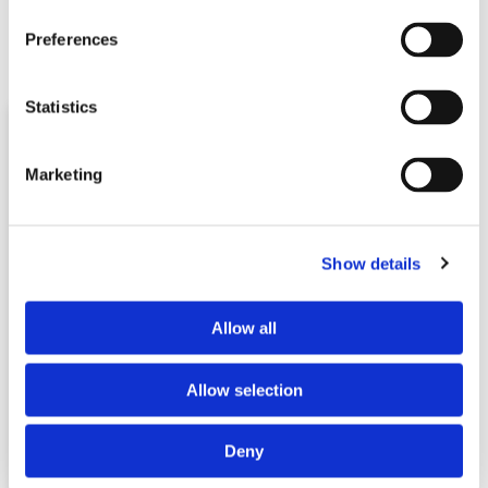
voor het laten doorrekenen van deze plannen door het
Preferences
Centraal Plan Bureau.
Statistics
Waarom Mediator-zoeken.nl?
Marketing
Landelijk netwerk MfN-registermediators
Meer dan 20 jaar expertise
Scheiden, arbeidsmediation, zakelijke en
Show details
familiemediation
Mediation binnen een week starten
Allow all
Subsidie op mediation mogelijk
Allow selection
Mediator-zoeken.nl is een landelijke organisatie van MfN-
registermediators. Wij zijn dan ook aangesloten bij het
enige erkende mediatorregister van Nederland.
Deny