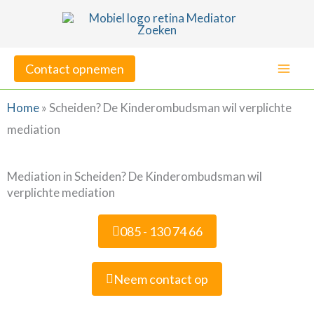
Ga
naar
de
Contact opnemen
inhoud
Home
»
Scheiden? De Kinderombudsman wil verplichte
mediation
Mediation in Scheiden? De Kinderombudsman wil
verplichte mediation
085 - 130 74 66
Neem contact op