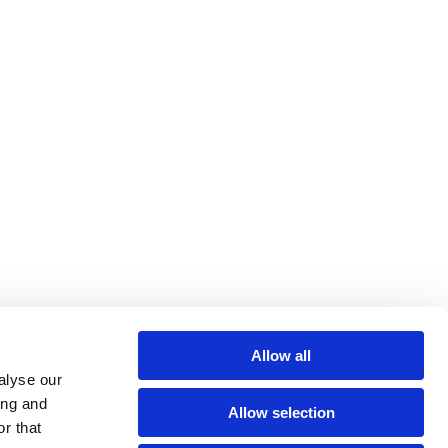
Allow all
alyse our
ing and
Allow selection
r that