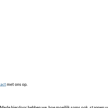
tact
met ons op.
. Mede hierdoor hebben we, hoe moeilijk soms ook, stappen