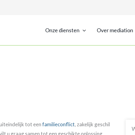
Onze diensten
Over mediation
Mediation in Arnhem
Veelgestelde vragen
iteindelijk tot een
familieconflict
, zakelijk geschil
W
n wilt u graag samen tot een geschikte oplossing