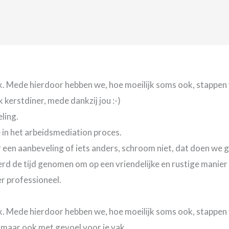
k. Mede hierdoor hebben we, hoe moeilijk soms ook, stappe
 kerstdiner, mede dankzij jou :-)
eling.
e in het arbeidsmediation proces.
 een aanbeveling of iets anders, schroom niet, dat doen we g
rd de tijd genomen om op een vriendelijke en rustige manier a
er professioneel.
k. Mede hierdoor hebben we, hoe moeilijk soms ook, stappe
g maar ook met gevoel voor je vak.