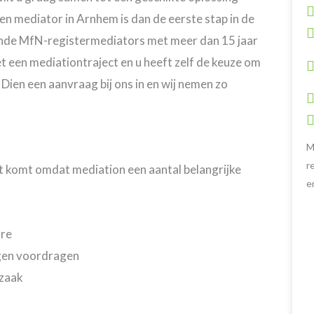
 mediator in Arnhem is dan de eerste stap in de
rkende MfN-registermediators met meer dan 15 jaar
 een mediationtraject en u heeft zelf de keuze om
Dien een aanvraag bij ons in en wij nemen zo
M
r
t komt omdat mediation een aantal belangrijke
e
ure
ngen voordragen
szaak