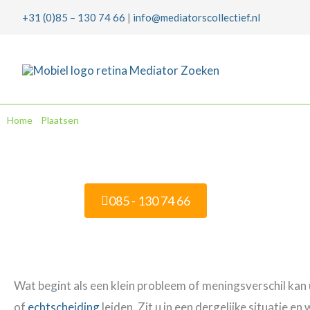
Ga
+31 (0)85 – 130 74 66
|
info@mediatorscollectief.nl
naar
de
inhoud
Home
»
Plaatsen
»
Mediation in Arnhem
085 - 130 74 66
Wat begint als een klein probleem of meningsverschil kan u
of
echtscheiding
leiden. Zit u in een dergelijke situatie e