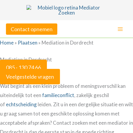
Ga
naar
de
Contact opnemen
inhoud
Home
»
Plaatsen
»
Mediation in Dordrecht
Mediation in Dordrecht
085 - 130 74 66
Veelgestelde vragen
Wat begint als een klein probleem of meningsverschil kan
uiteindelijk tot een
familieconflict
, zakelijk geschil
of
echtscheiding
leiden. Zit u in een dergelijke situatie en wilt
u graag samen tot een geschikte oplossing komen met
acceptabele afspraken? Contact zoeken met een mediator in
Dordrecht is dan de eerste stap in de goede richting.