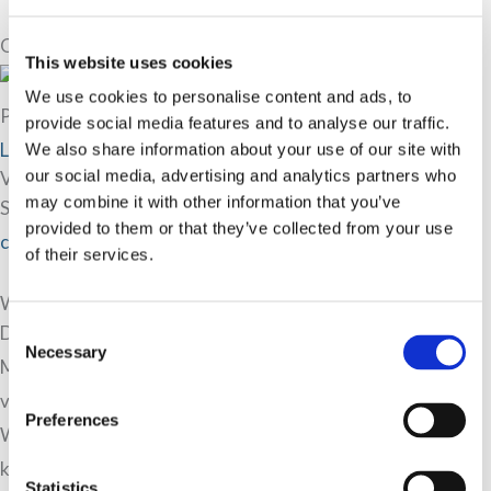
Onze ervaren mediator(s) in Dordrecht
This website uses cookies
We use cookies to personalise content and ads, to
Petra Broere
provide social media features and to analyse our traffic.
Lees meer over Petra Broere
We also share information about your use of our site with
our social media, advertising and analytics partners who
Veel gestelde vragen aan Mediator-zoeken.nl
may combine it with other information that you’ve
Staat uw mediation vraag er niet tussen? Neem gerust
provided to them or that they’ve collected from your use
contact
met ons op.
of their services.
Wat onze klanten zeggen
Consent
Dank voor jouw heldere inzichten en doortastende aanpak.
Necessary
Selection
Mede hierdoor hebben we, hoe moeilijk soms ook, stappen
voorwaarts gemaakt.
Preferences
Wij hebben zondag voor het eerst in 3 jaar een gezamenlijk
kerstdiner, mede dankzij jou :-)
Statistics