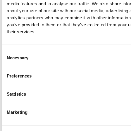
media features and to analyse our traffic. We also share info
doen we graag voor je.
about your use of our site with our social media, advertising 
Erg goede begeleiding gehad tijdens onze scheiding. Er
analytics partners who may combine it with other information
you’ve provided to them or that they’ve collected from your u
werd de tijd genomen om op een vriendelijke en rustige
their services.
manier alles uit te leggen en mee te denken.
Rust, duidelijkheid en ruimte om alles te kunnen delen.
Consent
Zeer professioneel.
Necessary
Selection
Zakelijk en met genoeg gevoel.
Dank voor jouw heldere inzichten en doortastende
Preferences
aanpak. Mede hierdoor hebben we, hoe moeilijk soms
ook, stappen voorwaarts gemaakt.
Statistics
Ik heb jouw ervaren als een prachtig mens, terzake
kundig maar ook met gevoel voor je vak.
Marketing
Mooi hoe jij dingen opvangt en opneemt van anderen
die ik totaal niet zie.