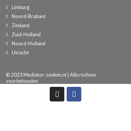
Limburg
Noord-Brabant
Zeeland
Zuid-Holland
Noord-Holland
Utrecht
© 2023 Mediator-zoeken.nl | Alle rechten
voorbehouden
I
F
n
a
s
c
t
e
a
b
g
o