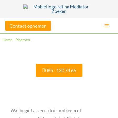
Ga
naar
de
Contact opnemen
inhoud
Home
»
Plaatsen
»
Mediation in Haarlem
Mediation in Haarlem
085 - 130 74 66
Veelgestelde vragen
Wat begint als een klein probleem of