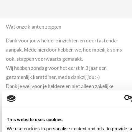
Wat onze klanten zeggen
Dank voor jouw heldere inzichten en doortastende
aanpak. Mede hierdoor hebben we, hoe moeilijk soms
ook, stappen voorwaarts gemaakt.
Wij hebben zondag voor het eerst in 3 jaar een
gezamenlijk kerstdiner, mede dankzij jou :-)
Dank je wel voor je heldere en niet alleen zakelijke
bemiddeling.
Hierbij willen wij jou hartelijk bedanken voor jouw
bijdrage in het arbeidsmediation proces.
This website uses cookies
Mocht jij ons in de toekomst willen/kunnen gebruiken
We use cookies to personalise content and ads, to provide s
voor een aanbeveling of iets anders, schroom niet, dat