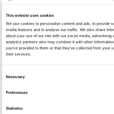
Dank je wel voor je heldere en niet alleen zakelijke
bemiddeling.
This website uses cookies
Hierbij willen wij jou hartelijk bedanken voor jouw
We use cookies to personalise content and ads, to provide s
bijdrage in het arbeidsmediation proces.
media features and to analyse our traffic. We also share info
about your use of our site with our social media, advertising 
Mocht jij ons in de toekomst willen/kunnen gebruiken
analytics partners who may combine it with other information
voor een aanbeveling of iets anders, schroom niet, dat
you’ve provided to them or that they’ve collected from your u
doen we graag voor je.
their services.
Erg goede begeleiding gehad tijdens onze scheiding. Er
werd de tijd genomen om op een vriendelijke en rustige
Consent
manier alles uit te leggen en mee te denken.
Necessary
Selection
Rust, duidelijkheid en ruimte om alles te kunnen delen.
Zeer professioneel.
Preferences
Zakelijk en met genoeg gevoel.
Dank voor jouw heldere inzichten en doortastende
Statistics