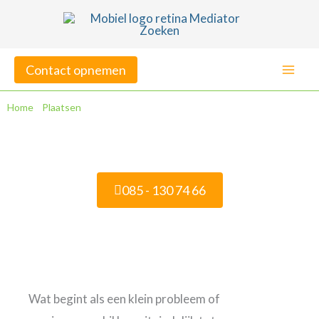
Ga
naar
de
Contact opnemen
inhoud
Home
»
Plaatsen
»
Mediation in Hilversum
Mediation in Hilversum
085 - 130 74 66
Veelgestelde vragen
Wat begint als een klein probleem of