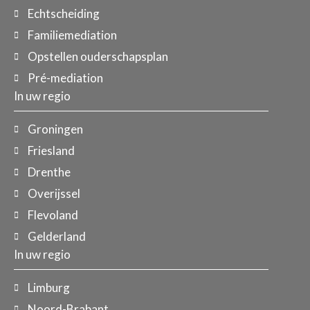
Echtscheiding
Familiemediation
Opstellen ouderschapsplan
Pré-mediation
In uw regio
Groningen
Friesland
Drenthe
Overijssel
Flevoland
Gelderland
In uw regio
Limburg
Noord-Brabant