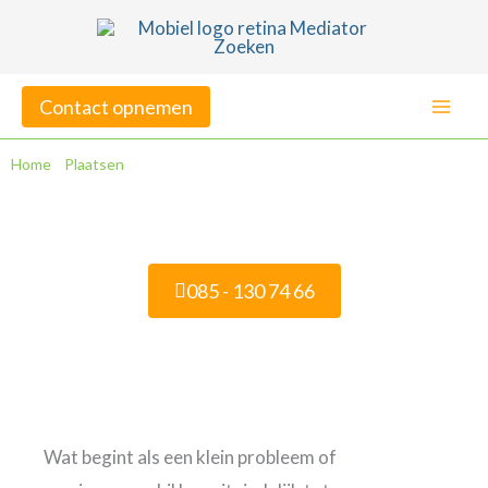
Ga
naar
de
Contact opnemen
inhoud
Home
»
Plaatsen
»
Mediation in Rotterdam
Mediation in Rotterdam
085 - 130 74 66
Veelgestelde vragen
Wat begint als een klein probleem of