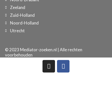
Zeeland
Zuid-Holland
Noord-Holland
Utrecht
© 2023 Mediator-zoeken.nl | Alle rechten
voorbehouden
I
F
n
a
s
c
t
e
a
b
g
o
r
o
a
k