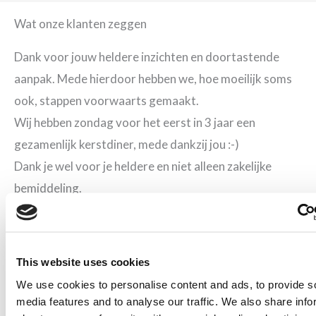
Wat onze klanten zeggen
Dank voor jouw heldere inzichten en doortastende
aanpak. Mede hierdoor hebben we, hoe moeilijk soms
ook, stappen voorwaarts gemaakt.
Wij hebben zondag voor het eerst in 3 jaar een
gezamenlijk kerstdiner, mede dankzij jou :-)
Dank je wel voor je heldere en niet alleen zakelijke
bemiddeling.
Hierbij willen wij jou hartelijk bedanken voor jouw
bijdrage in het arbeidsmediation proces.
Mocht jij ons in de toekomst willen/kunnen gebruiken
This website uses cookies
voor een aanbeveling of iets anders, schroom niet, dat
We use cookies to personalise content and ads, to provide s
doen we graag voor je.
media features and to analyse our traffic. We also share info