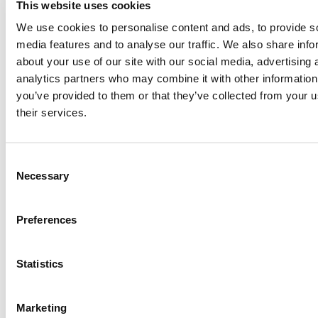
This website uses cookies
Erg goede begeleiding gehad tijdens onze scheiding.
We use cookies to personalise content and ads, to provide s
media features and to analyse our traffic. We also share info
Er werd de tijd genomen om op een vriendelijke en
about your use of our site with our social media, advertising 
rustige manier alles uit te leggen en mee te denken.
analytics partners who may combine it with other information
you’ve provided to them or that they’ve collected from your u
Rust, duidelijkheid en ruimte om alles te kunnen
their services.
delen. Zeer professioneel.
Zakelijk en met genoeg gevoel.
Consent
Necessary
Selection
Dank voor jouw heldere inzichten en doortastende
aanpak. Mede hierdoor hebben we, hoe moeilijk
Preferences
soms ook, stappen voorwaarts gemaakt.
Ik heb jouw ervaren als een prachtig mens, terzake
Statistics
kundig maar ook met gevoel voor je vak.
Marketing
Mooi hoe jij dingen opvangt en opneemt van