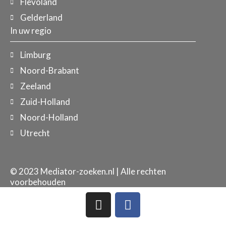
Flevoland
Gelderland
In uw regio
Limburg
Noord-Brabant
Zeeland
Zuid-Holland
Noord-Holland
Utrecht
© 2023 Mediator-zoeken.nl | Alle rechten
voorbehouden
I
F
n
a
s
c