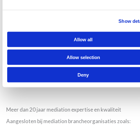
anderen die ik totaal niet zie.
Show deta
Je hebt mij (ons) weer geattendeerd op de
mogelijkheden om het gesprek in goede banen te
Allow all
leiden.
Allow selection
Deny
Meer dan 20 jaar mediation expertise en kwaliteit
Aangesloten bij mediation brancheorganisaties zoals: