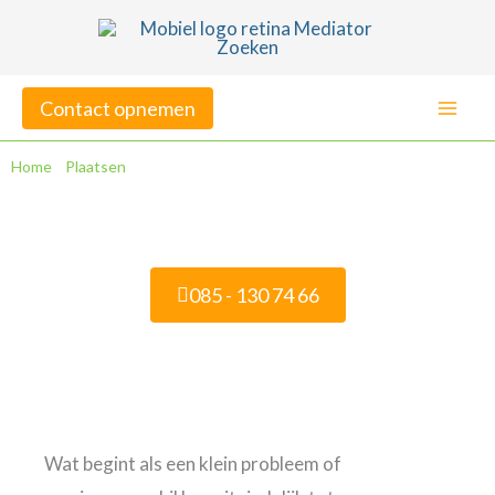
Ga
naar
de
Contact opnemen
inhoud
Home
»
Plaatsen
»
Mediation in ‘s-Gravendeel
Mediation in ‘s-Gravendeel
085 - 130 74 66
Veelgestelde vragen
Wat begint als een klein probleem of