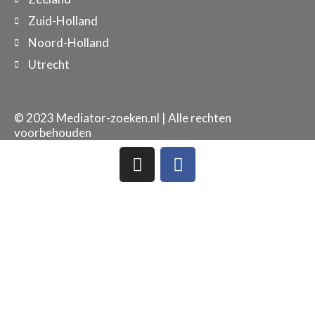
Zuid-Holland
Noord-Holland
Utrecht
© 2023 Mediator-zoeken.nl | Alle rechten
voorbehouden
I
F
n
a
s
c
t
e
a
b
g
o
r
o
a
k
m