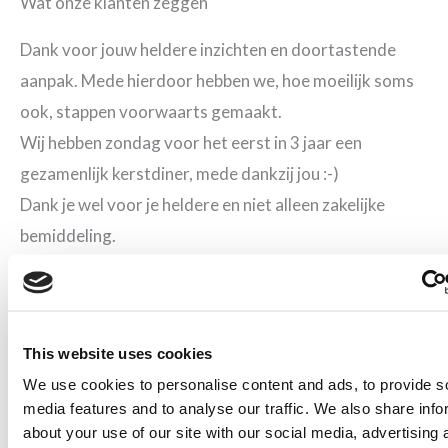
Wat onze klanten zeggen
Dank voor jouw heldere inzichten en doortastende
aanpak. Mede hierdoor hebben we, hoe moeilijk soms
ook, stappen voorwaarts gemaakt.
Wij hebben zondag voor het eerst in 3 jaar een
gezamenlijk kerstdiner, mede dankzij jou :-)
Dank je wel voor je heldere en niet alleen zakelijke
bemiddeling.
Hierbij willen wij jou hartelijk bedanken voor jouw
bijdrage in het arbeidsmediation proces.
Mocht jij ons in de toekomst willen/kunnen gebruiken
This website uses cookies
voor een aanbeveling of iets anders, schroom niet, dat
We use cookies to personalise content and ads, to provide s
doen we graag voor je.
media features and to analyse our traffic. We also share info
Erg goede begeleiding gehad tijdens onze scheiding. Er
about your use of our site with our social media, advertising 