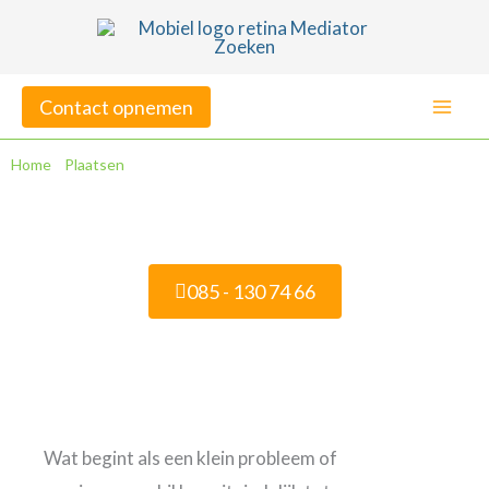
Ga
naar
de
Contact opnemen
inhoud
Home
»
Plaatsen
»
Mediation in Tilburg
Mediation in Tilburg
085 - 130 74 66
Veelgestelde vragen
Wat begint als een klein probleem of