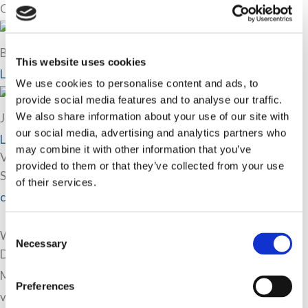
Onze ervaren mediator(s) in Zutphen
Bernad te Hennepe
This website uses cookies
Lees meer over Bernad te Hennepe
We use cookies to personalise content and ads, to
provide social media features and to analyse our traffic.
We also share information about your use of our site with
Jolanda te Hennepe-Mulder
our social media, advertising and analytics partners who
Lees meer over Jolanda te Hennepe-Mulder
may combine it with other information that you’ve
Veel gestelde vragen aan Mediator-zoeken.nl
provided to them or that they’ve collected from your use
Staat uw mediation vraag er niet tussen? Neem gerust
of their services.
contact
met ons op.
Consent
Wat onze klanten zeggen
Necessary
Selection
Dank voor jouw heldere inzichten en doortastende aanpak.
Mede hierdoor hebben we, hoe moeilijk soms ook, stappen
Preferences
voorwaarts gemaakt.