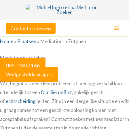
Ga
naar
de
Contact opnemen
inhoud
Home
»
Plaatsen
»
Mediation in Zutphen
Mediation in Zutphen
085 - 130 74 66
Veelgestelde vragen
Wat begint als een klein probleem of meningsverschil kan
uiteindelijk tot een
familieconflict
, zakelijk geschil
of
echtscheiding
leiden. Zit u in een dergelijke situatie en wilt
u graag samen tot een geschikte oplossing komen met
acceptabele afspraken? Contact zoeken met een mediator in
Zutphen is dan de eerste stap in de goede richting.