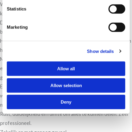
Wij hebben zondag voor het eerst in 3 jaar een gezamenlijk
Statistics
kerstdiner, mede dankzij jou :-)
Dank je wel voor je heldere en niet alleen zakelijke
Marketing
bemiddeling.
Hierbij willen wij jou hartelijk bedanken voor jouw bijdrage in
het arbeidsmediation proces.
Show details
Mocht jij ons in de toekomst willen/kunnen gebruiken voor
een aanbeveling of iets anders, schroom niet, dat doen we
Allow all
graag voor je.
Allow selection
Erg goede begeleiding gehad tijdens onze scheiding. Er
werd de tijd genomen om op een vriendelijke en rustige
Deny
manier alles uit te leggen en mee te denken.
Rust, duidelijkheid en ruimte om alles te kunnen delen. Zeer
professioneel.